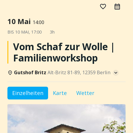
favorite_border
10 Mai
14:00
BIS
10 MAI, 17:00
3h
Vom Schaf zur Wolle |
Familienworkshop
Gutshof Britz
Alt-Britz 81-89, 12359 Berlin
Einzelheiten
Karte
Wetter