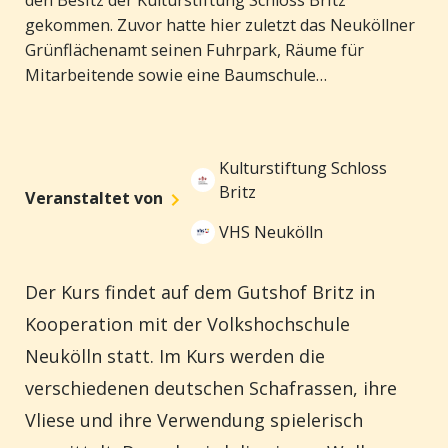
den Besitz der Kulturstiftung Schloss Britz
gekommen. Zuvor hatte hier zuletzt das Neuköllner
Grünflächenamt seinen Fuhrpark, Räume für
Mitarbeitende sowie eine Baumschule
untergebracht. Historisch gesehen hat ein
landwirtschaftlicher Betrieb schon seit jeher zum
Rittergut Britz gehört. Dabei war das Herrenhaus
Kulturstiftung Schloss
seit dem 18. Jahrhundert durch die Anlage eines
Britz
Veranstaltet von
Zierparks deutlich vom "Bauernhof" abgesetzt.
Unter den letzten Besitzer:innen, der Familie Wrede,
VHS Neukölln
war dann bereits die Landwirtschaft verpachtet, so
dass die Gutsherren faktisch nicht mehr selbst die
Der Kurs findet auf dem Gutshof Britz in
Landwirtschaft ausübten. So bilden die beiden
Kooperation mit der Volkshochschule
Bereiche Schloss/Park und Gutshof auch heute von
ihrem Charakter her gesehen eigenständige
Neukölln statt. Im Kurs werden die
Bereiche und sind lediglich durch ein Tor
verschiedenen deutschen Schafrassen, ihre
verbunden. Auch wenn die aktuelle Nutzung von
Vliese und ihre Verwendung spielerisch
Museum Neukölln, Musikschule Paul Hindemith und