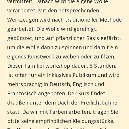
den Konzerträumen Kulturstall und Freilichtbühne
vermittelt. Danach wird die eigene Wolle
inzwischen deutlich andere Akzente setzen, bleibt
verarbeitet. Mit den entsprechenden
das Ambiente weiterhin ländlich geprägt. Davon
Werkzeugen wird nach traditioneller Methode
zeugen neben zahlreich aufgestellten
gearbeitet. Die Wolle wird gereinigt,
landwirtschaftlichen Gerätschaffen vor allem auch
die insgesamt bis zu 50 Tiere auf der Anlage. Die
gebürstet, und auf pflanzlicher Basis gefärbt,
Kulturstiftung Schloss Britz betreibt in
um die Wolle dann zu spinnen und damit ein
Zusammenarbeit mit der U.S.E. eine Tierhaltung mit
eigenes Kunstwerk zu weben oder zu filzen.
historischen Nutztierrassen. Hier können
Stadtkinder mit Nutztieren in Kontakt kommen und
Dieser Familienworkshop dauert 3 Stunden,
viel über die artgerechte Haltung lernen, die sich in
ist offen für ein inklusives Publikum und wird
vielfacher Hinsicht von der industriellen
mehrsprachig in Deutsch, Englisch und
Massentierhaltung unterscheidet. Das ehemalige
Französisch angeboten. Der Kurs findet
Gutsverwalterhaus am Haupteingang zur
Gutshofanlage wird seit 2008 von der Musikschule
draußen unter dem Dach der Freilichtbühne
Paul Hindemith Neukölln genutzt und hat hier einen
statt. Da wir mit Farben arbeiten, tragen Sie
Schwerpunkt auf frühkindlicher musikalischer
bitte keine empfindlichen Kleidungsstücke.
Förderung. Bis zu 50 Lehrende unterrichten hier bis