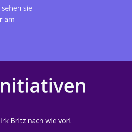
 sehen sie
r
am
nitiativen
irk Britz nach wie vor!