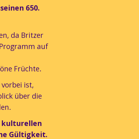
 seinen 650.
n, da Britzer
es Programm auf
öne Früchte.
vorbei ist,
lick über die
len.
 kulturellen
e Gültigkeit.