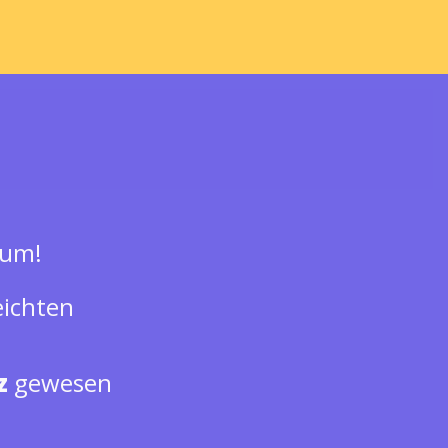
äum!
eichten
z
gewesen