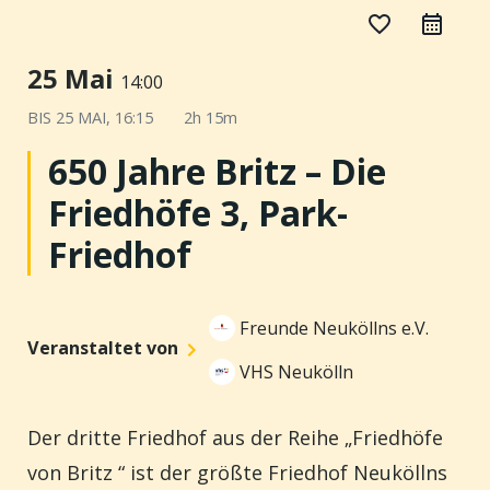
favorite_border
25 Mai
14:00
BIS
25 MAI, 16:15
2h 15m
650 Jahre Britz – Die
Friedhöfe 3, Park-
Friedhof
Freunde Neuköllns e.V.
Veranstaltet von
VHS Neukölln
Der dritte Friedhof aus der Reihe „Friedhöfe
von Britz “ ist der größte Friedhof Neuköllns