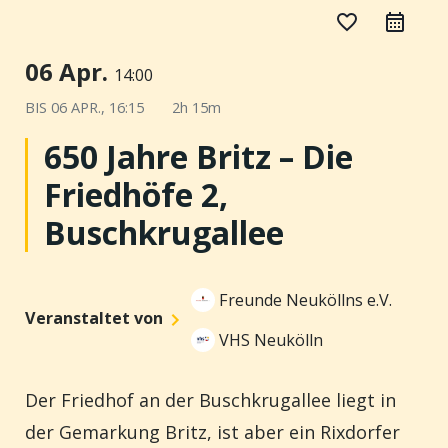
favorite_border
06 Apr.
14:00
BIS
06 APR., 16:15
2h 15m
650 Jahre Britz – Die
Friedhöfe 2,
Buschkrugallee
Freunde Neuköllns e.V.
Veranstaltet von
VHS Neukölln
D
er Friedhof an der Buschkrugallee liegt in
der Gemarkung Britz, ist aber ein Rixdorfer