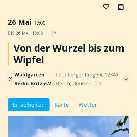
favorite_border
26 Mai
17:00
BIS
26 MAI, 18:00
1h
Von der Wurzel bis zum
Wipfel
Waldgarten
Leonberger Ring 54, 12349
Berlin-Britz e.V
Berlin, Deutschland
Einzelheiten
Karte
Wetter