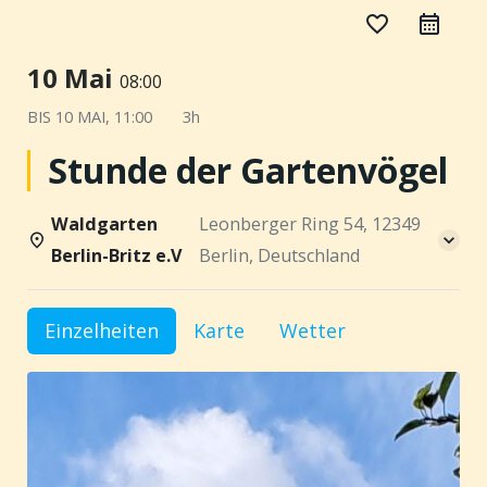
favorite_border
10 Mai
08:00
BIS
10 MAI, 11:00
3h
Stunde der Gartenvögel
Waldgarten
Leonberger Ring 54, 12349
Berlin-Britz e.V
Berlin, Deutschland
Einzelheiten
Karte
Wetter