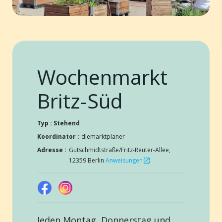
Wochenmarkt
Britz-Süd
Typ : Stehend
Koordinator :
diemarktplaner
Adresse :
Gutschmidtstraße/Fritz-Reuter-Allee,
12359 Berlin
Anweisungen
open_in_new
Jeden Montag, Donnerstag und