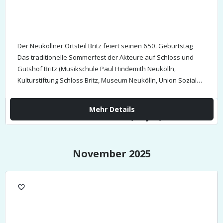
Der Neuköllner Ortsteil Britz feiert seinen 650. Geburtstag
Das traditionelle Sommerfest der Akteure auf Schloss und
Gutshof Britz (Musikschule Paul Hindemith Neukölln,
Kulturstiftung Schloss Britz, Museum Neukölln, Union Sozialer
Einrichtungen und der ansässigen Gastronomie) bildet…
Mehr Details
So., 20 Juli,
11:00 - 18:00
November 2025
favorite_border