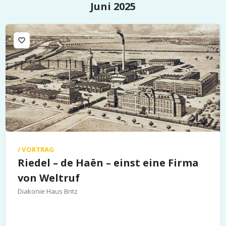
Juni 2025
favorite_border
/ VORTRAG
Riedel – de Haën – einst eine Firma
von Weltruf
Diakonie Haus Britz