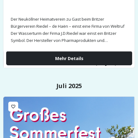
Der Neuköllner Heimatverein zu Gast beim Britzer
Bürgerverein Riedel – de Haën – einst eine Firma von Weltruf
Der Wasserturm der Firma J.D.Riedel war einst ein Britzer
Symbol. Der Hersteller von Pharmaprodukten und
Chemikalien war…
Mehr Details
Mi., 18 Juni,
18:00
Juli 2025
favorite_border