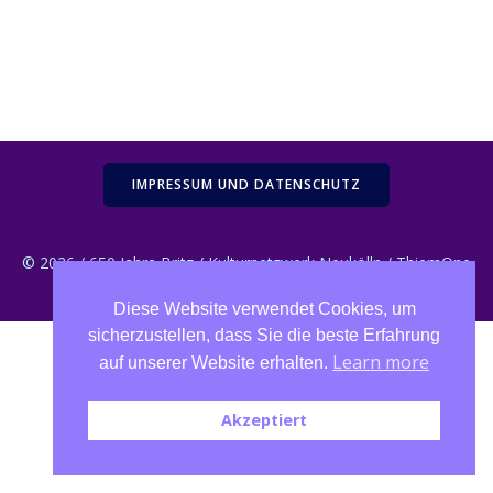
IMPRESSUM UND DATENSCHUTZ
© 2026 / 650 Jahre Britz / Kulturnetzwerk Neukölln / ThiemOne
Webdesign
Diese Website verwendet Cookies, um
sicherzustellen, dass Sie die beste Erfahrung
Learn more
auf unserer Website erhalten.
Akzeptiert