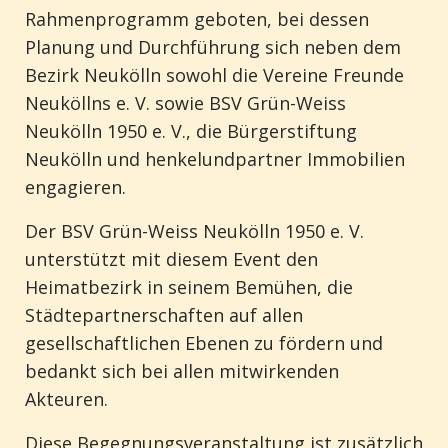
Rahmenprogramm
geboten
,
bei
dessen
Planung
und
Durchführung
sich
neben
dem
Bezirk
Neukölln
sowohl
die
Vereine
Freunde
Neuköllns
e. V.
sowie
BSV
Grün
-Weiss
Neukölln
1950 e. V.
, die
Bürgerstiftung
Neukölln
und
henkelundpartner
Immobilien
engagieren
.
Der BSV
Grün
-Weiss
Neukölln
1950 e. V.
unterstützt
mit
diesem
Event den
Heimatbezirk
in
seinem
Bemühen
, die
Städtepartnerschaften
auf
allen
gesellschaftlichen
Ebenen
zu
fördern
und
bedankt
sich
bei
allen
mitwirkenden
Akteuren
.
Diese
Begegnungsveranstaltung
ist
zusätzlich