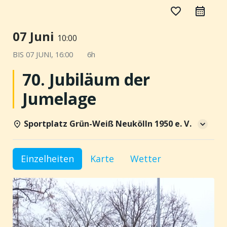
favorite_border
07 Juni
10:00
BIS
07 JUNI, 16:00
6h
70. Jubiläum der
Jumelage
Sportplatz Grün-Weiß Neukölln 1950 e. V.
Einzelheiten
Karte
Wetter