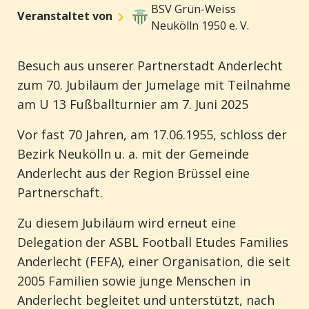
BSV Grün-Weiss
Veranstaltet von
Neukölln 1950 e. V.
Besuch
aus
unserer
Partnerstadt
Anderlecht
zum
70.
Jubiläum
der
Jumelage
mit
Teilnahme
am U 13
Fuß
b
allturnier
am
7.
Juni
2025
Vor
fast 70
Jahren
, am 17.06.1955,
schloss
der
Bezirk
Neukölln
u. a.
mit
der
Gemeinde
Anderlecht
aus
der Region
Brüssel
eine
Partnerschaft
.
Zu
diesem
Jubiläum
wird
erneut
eine
Delegation der
ASBL Football Etudes Fa
milies
Anderlecht (FEFA)
,
eine
r
Organisation
, die
seit
2005
Fami
lien
sowie
junge
Menschen
in
Anderlecht
begleitet
und
unterstützt
,
nach