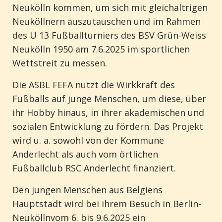
Neukölln
kommen
, um
sich
mit
gleichaltrigen
Neuköllnern
auszutauschen
und
im
Rahmen
des U 13
Fußballturniers
des BSV
Grün
-Weiss
Neukölln
1950 am 7.6.2025
im
sportlichen
Wettstreit
zu
messen
.
Die ASBL FEFA
nutzt
die
Wirkkraft
des
Fußballs
auf
junge
Menschen, um
diese
,
über
ihr
Hobby
hinaus
,
in
ihrer
akademischen
und
sozialen
Entwicklung
zu
fördern
. Das
Projekt
wird
u. a.
sowohl
von der
Kommune
Anderlecht
als
auch
vom
örtlichen
Fußballclub
RSC Anderlecht
finanziert
.
Den
jungen
Menschen
aus
Belgiens
Hauptstadt
wird
bei
ihrem
Besuch
in Berlin-
Neukölln
vom
6
.
bis
9.6.2025
ein