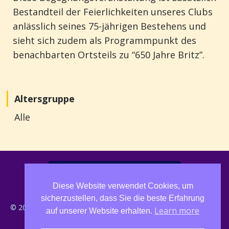
Bestandteil
der
Feierlichkeiten
unseres
Clu
bs
anlässlich
seines 75-jährigen
Bestehen
s
und
sieht
sich
zudem
als
Programmpunkt
des
benachbarten
Ortsteils
zu
“650
Jahre
Britz
”.
Altersgruppe
Alle
IMPRESSUM UND DATENSCHUTZ
Diese Website verwendet Cookies, um
sicherzustellen, dass Sie die beste Erfahrung
© 2026 / 650 Jahre Britz / Kulturnetzwerk Neukölln / ThiemOne
Learn more
auf unserer Website erhalten.
Webdesign