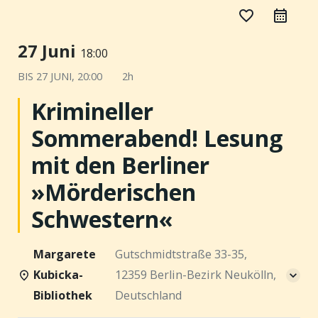
favorite_border
27 Juni
18:00
BIS
27 JUNI, 20:00
2h
Krimineller
Sommerabend! Lesung
mit den Berliner
»Mörderischen
Schwestern«
Margarete
Gutschmidtstraße 33-35,
Kubicka-
12359 Berlin-Bezirk Neukölln,
Bibliothek
Deutschland