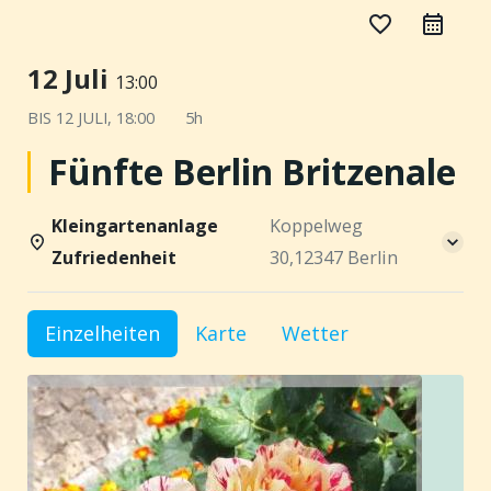
favorite_border
12 Juli
13:00
BIS
12 JULI, 18:00
5h
Fünfte Berlin Britzenale
Kleingartenanlage
Koppelweg
Zufriedenheit
30,12347 Berlin
Einzelheiten
Karte
Wetter